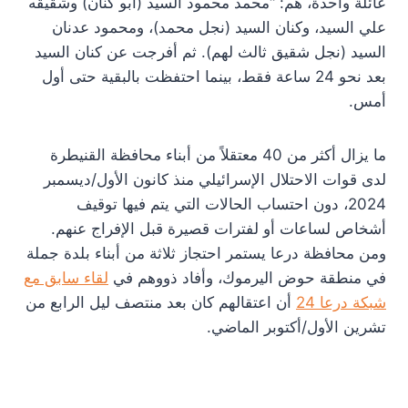
عائلة واحدة، هم: “محمد محمود السيد (أبو كنان) وشقيقه
علي السيد، وكنان السيد (نجل محمد)، ومحمود عدنان
السيد (نجل شقيق ثالث لهم). ثم أفرجت عن كنان السيد
بعد نحو 24 ساعة فقط، بينما احتفظت بالبقية حتى أول
أمس.
ما يزال أكثر من 40 معتقلاً من أبناء محافظة القنيطرة
لدى قوات الاحتلال الإسرائيلي منذ كانون الأول/ديسمبر
2024، دون احتساب الحالات التي يتم فيها توقيف
أشخاص لساعات أو لفترات قصيرة قبل الإفراج عنهم.
ومن محافظة درعا يستمر احتجاز ثلاثة من أبناء بلدة جملة
في منطقة حوض اليرموك، وأفاد ذووهم في
لقاء سابق مع
شبكة درعا 24
أن اعتقالهم كان بعد منتصف ليل الرابع من
تشرين الأول/أكتوبر الماضي.