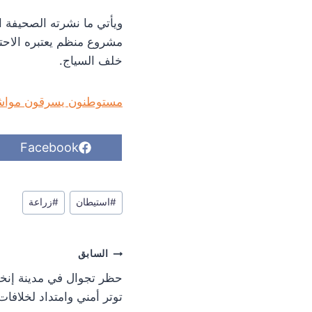
ويأتي ما نشرته الصحيفة الإ
مشروع منظم يعتبره الاحتل
خلف السياج.
مستوطنون يسرقون مواشي 
S
Facebook
h
a
r
وسوم
e
#
استيطان
#
زراعة
o
المقال:
n
تصفّح
السابق
المقالات
حظر تجوال في مدينة إنخ
توتر أمني وامتداد لخلافا