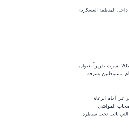
 كهربائية، داخل المنطقة العسكرية
وكانت درعا 24 قد وثقت جانباً من هذه التطورات ميدانياً قبل أشهر، ففي 5 نيسان/أبريل 2026 نشرت تقريراً بعنوان
يام مستوطنين بسرقة
 المراعي أمام الرعاة
أصحاب المواشي
التي باتت تحت سيطرة