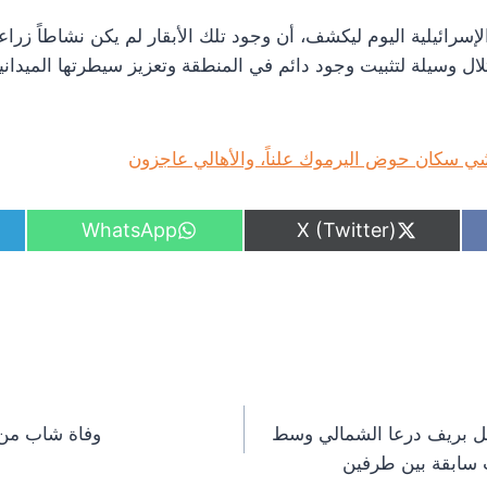
سرائيلية اليوم ليكشف، أن وجود تلك الأبقار لم يكن نشاطاً زراعياً
ال وسيلة لتثبيت وجود دائم في المنطقة وتعزيز سيطرتها الميداني
سكان حوض اليرموك علناً، والأهالي عاجزون
S
S
WhatsApp
X (Twitter)
h
h
a
a
r
r
e
e
o
o
n
n
ل بريف درعا الشمالي وسط
وفاة شاب من
ت سابقة بين طرفين