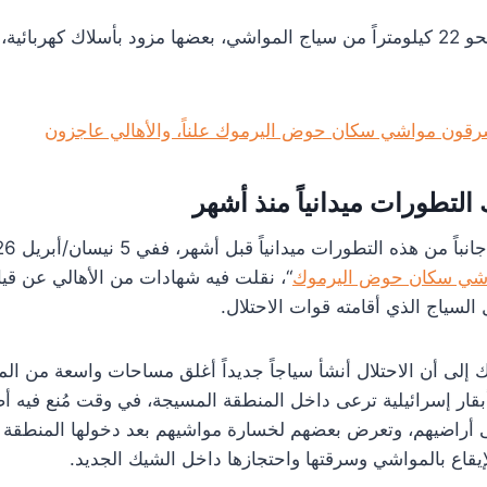
ويشير التقرير إلى إنشاء نحو 22 كيلومتراً من سياج المواشي، بعضها مزود بأسلاك
قون مواشي سكان حوض اليرموك علناً، والأهالي عاجزون
شي سكان حوض اليرموك
“، نقلت فيه شهادات من الأهالي عن ق
السياج الذي أقامته قوات الاحتلال.
تقرير درعا 24 آنذاك إلى أن الاحتلال أنشأ سياجاً جديداً أغلق مساحات واسعة من
بقار إسرائيلية ترعى داخل المنطقة المسيجة، في وقت مُنع فيه 
 أراضيهم، وتعرض بعضهم لخسارة مواشيهم بعد دخولها المنطقة 
إيقاع بالمواشي وسرقتها واحتجازها داخل الشيك الجديد.