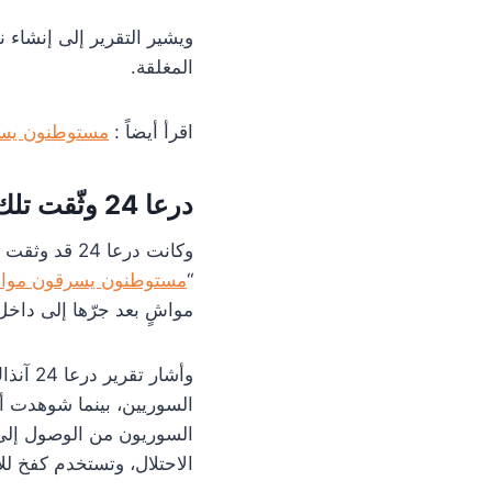
المغلقة.
اقرأ أيضاً :
مستوطنون يسر
درعا 24 وثّقت تلك التطورات ميدانياً منذ أشهر
“
مستوطنون يسرقون موا
مواشٍ بعد جرّها إلى داخل 
وأشار 
السوريين، بينما شوهدت أ
السوريون من الوصول إلى
الاحتلال، وتستخدم كفخ لل