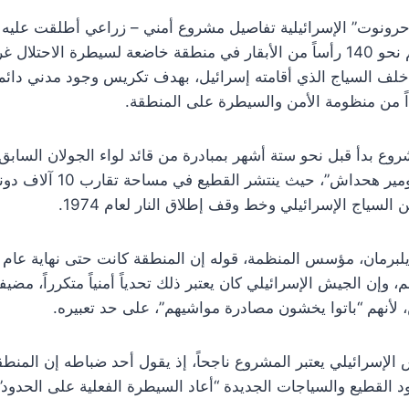
نوت” الإسرائيلية تفاصيل مشروع أمني – زراعي أطلقت عليه اس
يقوم على نشر قطيع يضم نحو 140 رأساً من الأبقار في منطقة خاضعة لسيطرة ال
 خلف السياج الذي أقامته إسرائيل، بهدف تكريس وجود مدني دائم
اً من منظومة الأمن والسيطرة على المنطقة.
روع بدأ قبل نحو ستة أشهر بمبادرة من قائد لواء الجولان الساب
وبالتعاون مع منظمة “هشومير ه
السياج الإسرائيلي وخط وقف إطلاق النار لعام 1974.
 وإن الجيش الإسرائيلي كان يعتبر ذلك تحدياً أمنياً متكرراً، مضيف
ن، لأنهم “باتوا يخشون مصادرة مواشيهم”، على حد تعبيره.
ش الإسرائيلي يعتبر المشروع ناجحاً، إذ يقول أحد ضباطه إن المن
د القطيع والسياجات الجديدة “أعاد السيطرة الفعلية على الحدود”