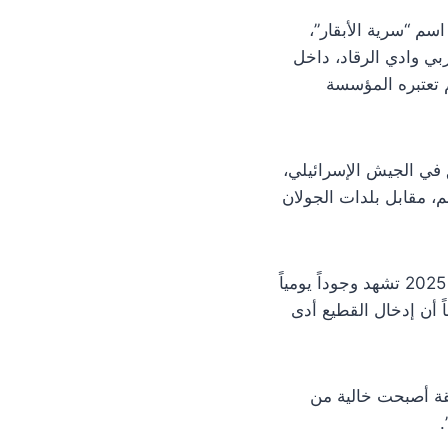
م “سرية الأبقار”،
احتلال غربي وادي الرقاد، داخل
 تعتبره المؤسسة
ق في الجيش الإسرائيلي،
حداش”، حيث ينتشر القطيع في مساحة تقارب 10 آلاف دونم، مقابل بلدات الجولان
وينقل التقرير عن يوئيل زيلبرمان، مؤسس المنظمة، قوله إن المنطقة كانت حتى نهاية عام 2025 تشهد وجوداً يومياً
اً أن إدخال القطيع أدى
طقة أصبحت خالية من
.