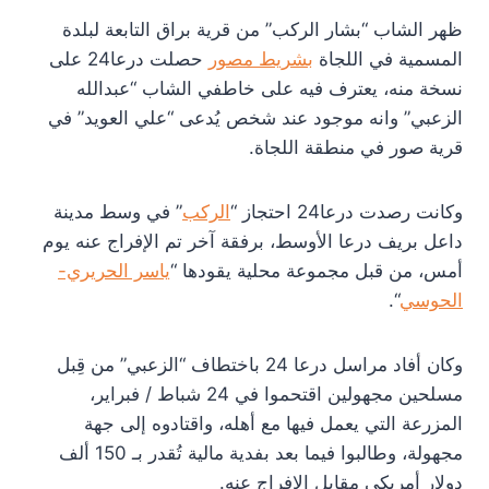
ظهر الشاب “بشار الركب” من قرية براق التابعة لبلدة
المسمية في اللجاة
بشريط مصور
حصلت درعا24 على
نسخة منه، يعترف فيه على خاطفي الشاب “عبدالله
الزعبي” وانه موجود عند شخص يُدعى “علي العويد” في
قرية صور في منطقة اللجاة.
وكانت رصدت درعا24 احتجاز “
الركب
” في وسط مدينة
داعل بريف درعا الأوسط، برفقة آخر تم الإفراج عنه يوم
أمس، من قبل مجموعة محلية يقودها “
ياسر الحريري-
الحوسي
“.
وكان أفاد مراسل درعا 24 باختطاف “الزعبي” من قِبل
مسلحين مجهولين اقتحموا في 24 شباط / فبراير،
المزرعة التي يعمل فيها مع أهله، واقتادوه إلى جهة
مجهولة، وطالبوا فيما بعد بفدية مالية تُقدر بـ 150 ألف
دولار أمريكي مقابل الإفراج عنه.