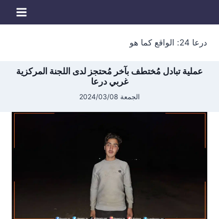
لتجاوز
لى
لمحتوى
درعا 24: الواقع كما هو
عملية تبادل مُختطف بآخر مُحتجز لدى اللجنة المركزية
غربي درعا
الجمعة 2024/03/08