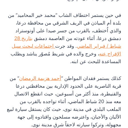
في حين يستمر اختطاف الشاب “محمد خير المحاميد” من
بلدة أم المياذن في الريف الشرقي من محافظة درعا،
والذي اُختطف، بالقرب من جسر صيدا على أوتوستراد
دمشق درعا، أثناء عودته من العاصمة دمشق
بتاريخ 28
شباط / فبراير الماضي
. وقد جرت
اجتماعات لبحث سبل
الإفراج عنه
، وخرج والده في شريط مُصوّر يناشد ويطلب
المساعدة للبحث عن ابنه.
كذلك يستمر فقدان المواطن “
أحمد هزيمة الرمضان
” من
قرية الناصرية على الحدود الإدارية بين محافظتي درعا
والقنيطرة، منذ أكثر من أسبوعين، حيث انقطع الاتصال
معه منذ 20 شباط الماضي، أثناء تواجده بالقرب من
الملعب البلدي في مدينة نوى، حيث كان يستقل سيارة لبيع
الألبان والأجبان، واعترضه مسلحون واقتادوه إلى جهة
مجهولة، وتركوا سيارته لاحقاً شرق مدينة نوى.