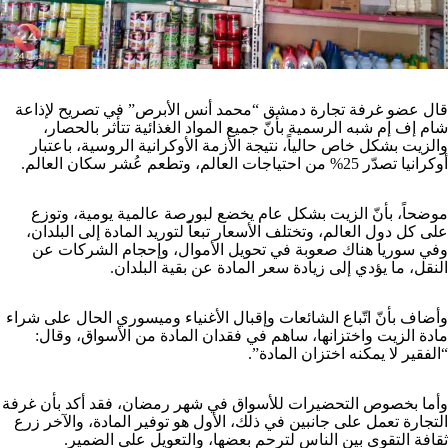
قال عضو غرفة تجارة دمشق “محمد أنس الأبرص” في تصريح لإذاعة
شام إف إم شبه الرسمية بأنّ جميع المواد الغذائية تتأثر بالحصار،
والزيت بشكل خاص حالياً، نتيجة الأزمة الأوكرانية الروسية، باعتبار
أوكرانيا تصدّر 25% من احتياجات العالم، وتطعم عُشر سكان العالم.
موضحاً، بأنّ الزيت بشكل عام يخضع لبورصة عالمية يومية، وتوزع
على كل دول العالم، وتختلف الأسعار تبعاً لتوريد المادة إلى البلدان،
وفي سوريا هناك صعوبة في تحويل الأموال، وإحجام الشركات عن
النقل، ما يؤدي إلى زيادة سعر المادة عن بقية البلدان.
وأضاف بأنّ اتّباع الشائعات وإقبال الأغنياء وميسوري الحال على شراء
مادة الزيت واختزانها، ساهم في فقدان المادة من الأسواق، وقال:
“الفقير لا يمكنه اختزان المادة”.
وأما بخصوص التحضيرات للأسواق في شهر رمضان، فقد أكد بأن غرفة
التجارة تعمل على جانبين في ذلك، الأول هو توفير المادة، والآخر زرع
ثقافة التقوى بين الناس لترحم بعضها، والتعويل على الضمير.