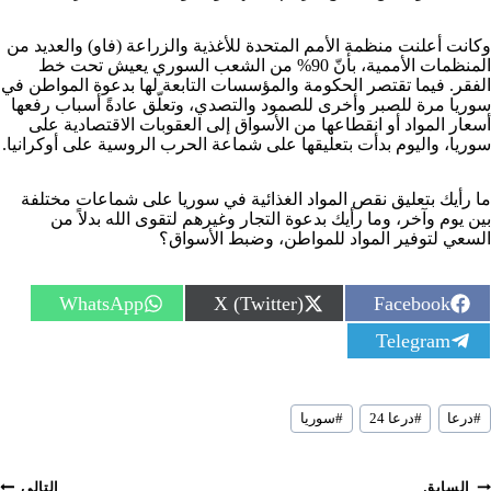
وكانت أعلنت منظمة الأمم المتحدة للأغذية والزراعة (فاو) والعديد من
المنظمات الأممية، بأنّ 90% من الشعب السوري يعيش تحت خط
الفقر. فيما تقتصر الحكومة والمؤسسات التابعة لها بدعوة المواطن في
سوريا مرة للصبر وأخرى للصمود والتصدي، وتعلّق عادةً أسباب رفعها
أسعار المواد أو انقطاعها من الأسواق إلى العقوبات الاقتصادية على
سوريا، واليوم بدأت بتعليقها على شماعة الحرب الروسية على أوكرانيا.
ما رأيك بتعليق نقص المواد الغذائية في سوريا على شماعات مختلفة
بين يوم وآخر، وما رأيك بدعوة التجار وغيرهم لتقوى الله بدلاً من
السعي لتوفير المواد للمواطن، وضبط الأسواق؟
S
S
S
WhatsApp
X (Twitter)
Facebook
h
h
h
S
Telegram
a
a
a
h
r
r
r
a
e
e
e
r
o
o
o
سوم
e
n
n
n
#
درعا
#
درعا 24
#
سوريا
لمقال:
o
n
صفّح
السابق
التالي