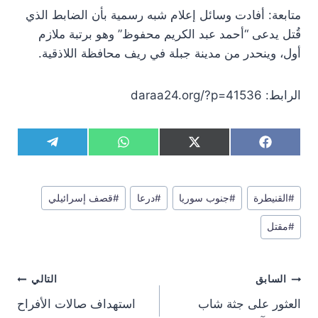
متابعة: أفادت وسائل إعلام شبه رسمية بأن الضابط الذي
قُتل يدعى “أحمد عبد الكريم محفوظ” وهو برتبة ملازم
أول، وينحدر من مدينة جبلة في ريف محافظة اللاذقية.
الرابط: daraa24.org/?p=41536
S
S
S
S
T
W
X
F
h
h
h
h
e
h
(
a
a
a
a
a
l
a
T
c
r
r
r
r
e
t
w
e
وسوم
e
e
e
e
g
s
i
b
#
القنيطرة
#
جنوب سوريا
#
درعا
#
قصف إسرائيلي
المقال:
o
o
o
o
r
A
t
o
n
n
n
n
a
p
t
o
#
مقتل
m
p
e
k
r
)
تصفّح
السابق
التالي
المقالات
العثور على جثة شاب
استهداف صالات الأفراح