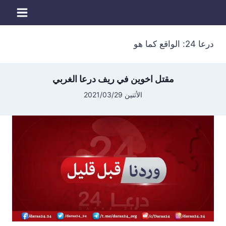
لتجاوز
لى
لمحتوى
درعا 24: الواقع كما هو
مقتل اخوين في ريف درعا الغربي
الأثنين 2021/03/29