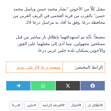
مقتل كلّاً من الأخويَن “بشار محمد حسن وباسل محمد
حسن” بالقرب من قرية العجمي في الريف الغربي من
محافظة درعا. وفق ما أفاد به مراسل درعا 24.
مضيفاً؛ بأنّه تم استهدافهما بإطلاق نار مباشر من قبل
مسلحين مجهولين، مما أدى إلى مقتلهما على الفور.
والأخويَن يسكنان بلدة جلين غربي درعا.
الرابط المختصر:
صفحة درعا 24 على تويتر
S
S
S
S
T
W
X
F
h
h
h
h
e
h
(
a
a
a
a
a
l
a
T
c
r
r
r
r
e
t
w
e
وسوم
e
e
e
e
g
s
i
b
#
اطلاق نار
#
اغتيال
#
الفرقة الرابعة
#
جلين
#
درعا
المقال:
o
o
o
o
r
A
t
o