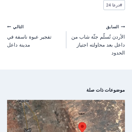
n
n
n
n
a
p
t
o
#
درعا 24
m
p
e
k
r
)
تصفّح
السابق
التالي
المقالات
الأردن تُسلّم جثّة شاب من
تفجير عبوة ناسفة في
داعل بعد محاولته اجتياز
مدينة داعل
الحدود
موضوعات ذات صلة