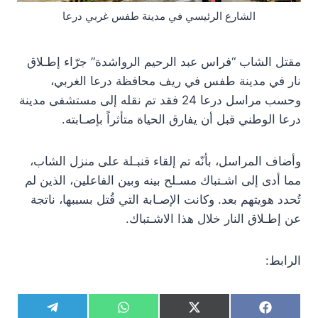
الشارع الرئيسي في مدينة طفس غربي درعا
مقتل الشاب “فراس عبد الرحيم الرواشدة” جرّاء إطـلاق
نار في مدينة طفس في ريف محافظة درعا الغربي،
وحسب مراسل درعا 24 فقد تم نقله إلى مستشفى مدينة
درعا الوطني قبل أن يفارق الحياة متأثراً بإصـابته.
وأضاف المراسل، بأنّه تم إلقاء قنبـلة على منزل الشاب،
مما أدى إلى اشـتباك مسـلح بينه وبين الفاعلين، الذين لم
تُحدد هويتهم بعد. وكانت الإصـابة التي قُتل بسببها، ناتجة
عن إطـلاق النار خلال هذا الاشـتباك.
الرابط:
S
S
S
S
T
W
X
F