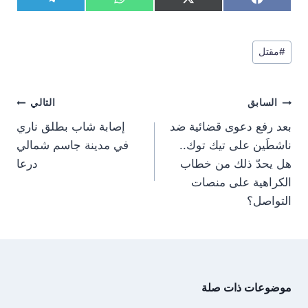
S
S
S
S
T
W
X
F
h
h
h
h
e
h
(
a
a
a
a
a
l
a
T
c
r
r
r
r
e
t
w
e
وسوم
e
e
e
e
g
s
i
b
#
مقتل
المقال:
o
o
o
o
r
A
t
o
n
n
n
n
a
p
t
o
m
p
e
k
تصفّح
r
السابق
التالي
)
المقالات
بعد رفع دعوى قضائية ضد
إصابة شاب بطلق ناري
ناشطَين على تيك توك..
في مدينة جاسم شمالي
هل يحدّ ذلك من خطاب
درعا
الكراهية على منصات
التواصل؟
موضوعات ذات صلة