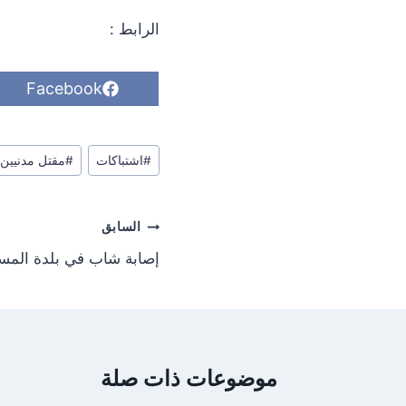
الرابط :
S
Facebook
h
a
r
وسوم
e
#
اشتباكات
#
مقتل مدنيين
o
المقال:
n
تصفّح
السابق
المقالات
إصابة شاب في بلدة المس
موضوعات ذات صلة