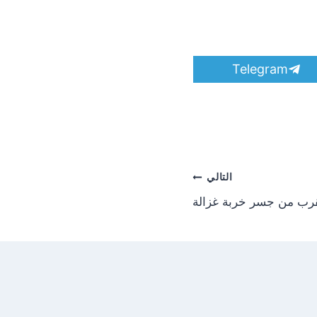
S
Telegram
h
a
r
e
o
n
التالي
لقرب من جسر خربة غزالة