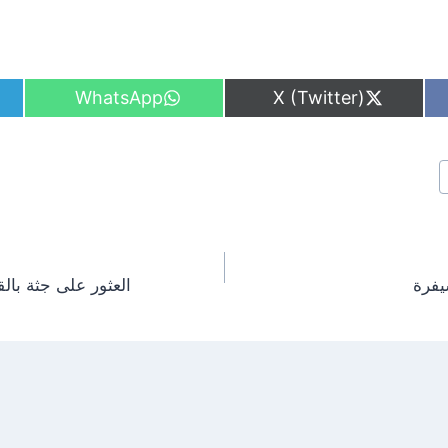
S
S
WhatsApp
X (Twitter)
h
h
a
a
r
r
e
e
o
o
n
n
يفرة
العثور على جثة با