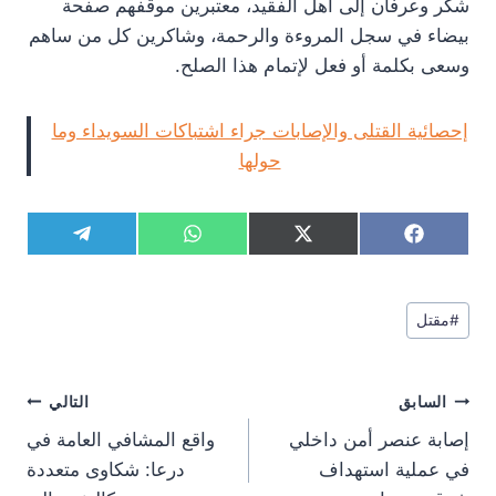
شكر وعرفان إلى أهل الفقيد، معتبرين موقفهم صفحة
بيضاء في سجل المروءة والرحمة، وشاكرين كل من ساهم
وسعى بكلمة أو فعل لإتمام هذا الصلح.
إحصائية القتلى والإصابات جراء اشتباكات السويداء وما
حولها
S
S
S
S
T
W
X
F
h
h
h
h
e
h
(
a
a
a
a
a
l
a
T
c
r
r
r
r
e
t
w
e
وسوم
e
e
e
e
g
s
i
b
#
مقتل
المقال:
o
o
o
o
r
A
t
o
n
n
n
n
a
p
t
o
m
p
e
k
تصفّح
r
السابق
التالي
)
المقالات
إصابة عنصر أمن داخلي
واقع المشافي العامة في
في عملية استهداف
درعا: شكاوى متعددة