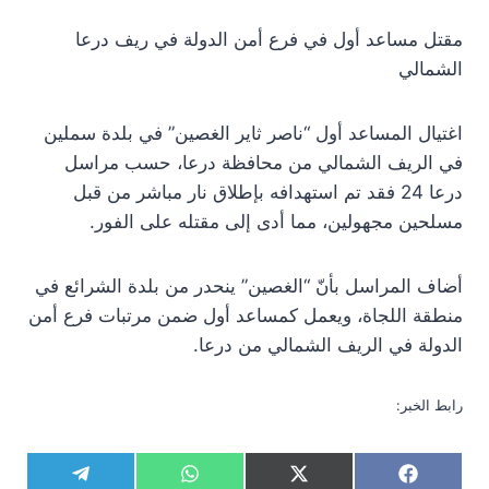
مقتل مساعد أول في فرع أمن الدولة في ريف درعا
الشمالي
اغتيال المساعد أول “ناصر ثاير الغصين” في بلدة سملين
في الريف الشمالي من محافظة درعا، حسب مراسل
درعا 24 فقد تم استهدافه بإطلاق نار مباشر من قبل
مسلحين مجهولين، مما أدى إلى مقتله على الفور.
أضاف المراسل بأنّ “الغصين” ينحدر من بلدة الشرائع في
منطقة اللجاة، ويعمل كمساعد أول ضمن مرتبات فرع أمن
الدولة في الريف الشمالي من درعا.
رابط الخبر:
S
S
S
S
T
W
X
F