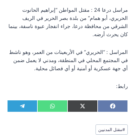
مراسل درعا 24 : مقتل المواطن “إبراهيم الحانوت
الحريري، أبو همام” من بلدة بصر الحرير في الريف
الشرقي من محافظة درعا، جراء انفجار عبوة ناسفة، بينما
كان يحرث أرضه.
المراسل : “الحريري” في الأربعينات من العمر، وهو ناشط
في المجتمع المحلي في المنطقة، ومدني لا يعمل ضمن
أي جهة عسكرية أو أمنية أو أي فصائل محلية.
رابط:
S
S
S
S
T
W
X
F
h
h
h
h
e
h
(
a
a
a
a
a
l
a
T
c
r
r
r
r
e
t
w
e
وسوم
e
e
e
e
g
s
i
b
#
مقتل المدنيين
المقال: