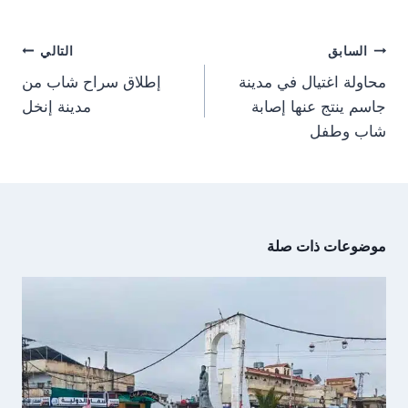
o
o
o
o
r
A
t
o
n
n
n
n
a
p
t
o
m
p
e
k
تصفّح
r
السابق
التالي
)
المقالات
محاولة اغتيال في مدينة
إطلاق سراح شاب من
جاسم ينتج عنها إصابة
مدينة إنخل
شاب وطفل
موضوعات ذات صلة