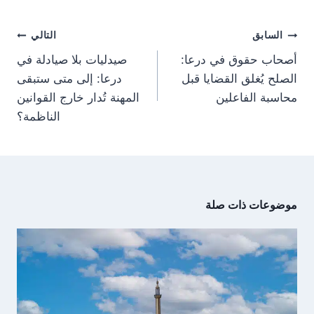
n
n
n
n
a
p
t
o
m
p
e
k
تصفّح
r
السابق
التالي
)
المقالات
أصحاب حقوق في درعا:
صيدليات بلا صيادلة في
الصلح يُغلق القضايا قبل
درعا: إلى متى ستبقى
محاسبة الفاعلين
المهنة تُدار خارج القوانين
الناظمة؟
موضوعات ذات صلة