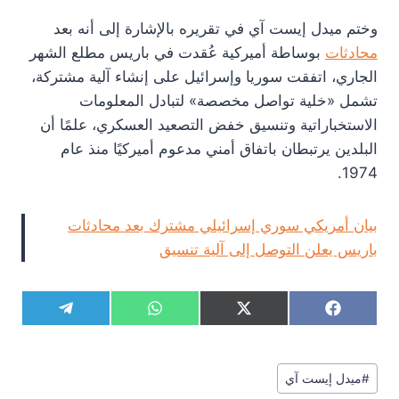
وختم ميدل إيست آي في تقريره بالإشارة إلى أنه بعد
محادثات
بوساطة أميركية عُقدت في باريس مطلع الشهر
الجاري، اتفقت سوريا وإسرائيل على إنشاء آلية مشتركة،
تشمل «خلية تواصل مخصصة» لتبادل المعلومات
الاستخباراتية وتنسيق خفض التصعيد العسكري، علمًا أن
البلدين يرتبطان باتفاق أمني مدعوم أميركيًا منذ عام
1974.
بيان أمريكي سوري إسرائيلي مشترك بعد محادثات
باريس يعلن التوصل إلى آلية تنسيق
S
S
S
S
T
W
X
F
h
h
h
h
e
h
(
a
a
a
a
a
l
a
T
c
r
r
r
r
e
t
w
e
وسوم
e
e
e
e
g
s
i
b
#
ميدل إيست آي
المقال:
o
o
o
o
r
A
t
o