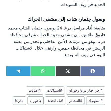
الحديد في ريف السويداء.
وصول جثمان شاب إلى مشفى الحراك
متابعة: أفاد مراسل درعا 24 بوصول جثمان الشاب محمد
فاروق طلاس، إلى مشفى مدينة الحراك شرقي محافظة
درعا، وهو من مرتبات الأمن الداخلي وينحدر من مدينة
الرستن في محافظة حمص، وارتقى خلال الاشتباكات
اليوم في ريف السويداء.
S
S
S
S
T
W
X
F
h
h
h
h
e
h
(
a
a
a
a
a
l
a
T
c
r
r
r
r
e
t
w
e
وسوم
e
e
e
e
g
s
i
b
#
اخر اخبار درعا وحوران
#
اشتباكات
#
اصابات
المقال:
o
o
o
o
r
A
t
o
n
n
n
n
a
p
t
o
#
السويداء
#
العشائر
#
تل الحديد
#
حوران
#
درعا
m
p
e
k
r