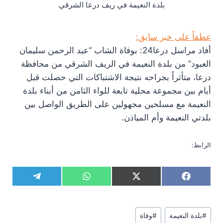
بلدة النعيمة في ريف درعا الشرقي
عطفاً على خبر سابق:
أفاد مراسل درعا24: بوفاة الشاب “عبد الرحمن سليمان
العبود” من بلدة النعيمة في الريف الشرقي من محافظة
درعا، متأثراً بجراحه نتيجة الاشتباكات التي حصلت قبل
أيام بين مجموعة محلية تابعة للواء الثامن من أبناء بلدة
النعيمة مع مسلحين مجهولين على الطريق الواصل بين
بلدتي النعيمة وأم المياذن.
الرابط:
S
S
S
S
T
W
X
F
h
h
h
h
e
h
(
a
a
a
a
a
l
a
T
c
r
r
r
r
e
t
w
e
وسوم
e
e
e
e
g
s
i
b
#
بلدة النعيمة
#
وفاة