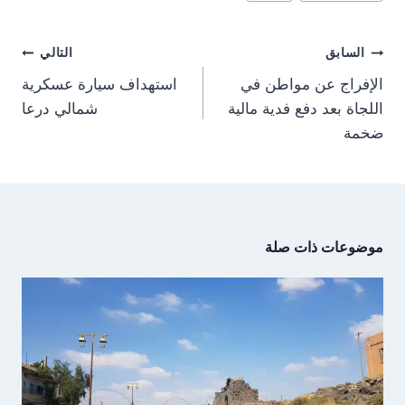
المقال:
o
o
o
o
r
A
t
o
n
n
n
n
a
p
t
o
m
p
e
k
تصفّح
r
السابق
التالي
)
المقالات
الإفراج عن مواطن في
استهداف سيارة عسكرية
اللجاة بعد دفع فدية مالية
شمالي درعا
ضخمة
موضوعات ذات صلة