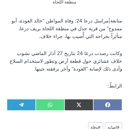
منطقة اللجاة
متابعة|مراسل درعا 24: وفاة المواطن “خالد العودة، أبو
ممدوح” من قرية جدل في منطقة اللجاة بريف درعا،
متأثراً بجراحه التي أُصيب بها، جراء خلاف.
وكانت رصدت درعا 24 بتاريخ 27 آذار الماضي نشوب
خلاف عشائري حول قطعة أرض وتطور لاستخدام السلاح
وأدى ذلك لإصابة “العودة” وآخر برفقته حينها.
الرابطّ:
S
S
S
S
T
W
X
F
h
h
h
h
e
h
(
a
a
a
a
a
l
a
T
c
r
r
r
r
e
t
w
e
وسوم
e
e
e
e
g
s
i
b
#
اصابة
#
وفاة