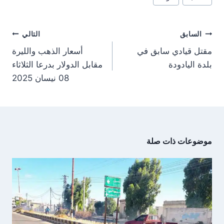
المقال:
o
o
o
o
r
A
t
o
n
n
n
n
a
p
t
o
m
p
e
k
تصفّح
r
السابق
التالي
)
المقالات
مقتل قيادي سابق في
أسعار الذهب والليرة
بلدة اليادودة
مقابل الدولار بدرعا الثلاثاء
08 نيسان 2025
موضوعات ذات صلة