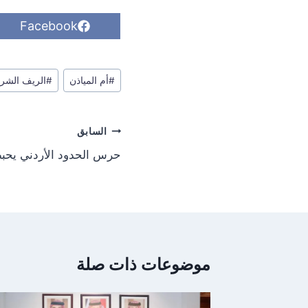
S
Facebook
h
a
r
وسوم
e
#
أم المياذن
#
الريف الشر
o
المقال:
n
تصفّح
السابق
المقالات
حرس الحدود الأردني يحب
موضوعات ذات صلة