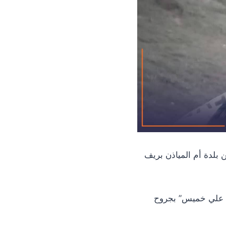
ي من بلدة أم المياذن بريف
يس علي خميس” بجروح