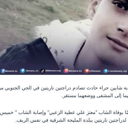
راسل درعا 24 بإصابة شابين جراء حادث تصادم دراجتين ناريتين في الحي الجنوب
هما إلى المشفى ووضعهما مستقر.
ضًا بوفاة الشاب “معتز علي عطية الزعبي” وإصابة الشاب ” خم
دراجتين ناريتين ببلدة المليحة الشرقية في نفس الريف.