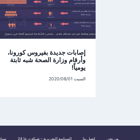
إصابات جديدة بفيروس كورونا،
وأرقام وزارة الصحة شبه ثابتة
يومياً!
السبت 2020/08/01
من نحن
اتصل بنا
السياسة التحريرية – شبكة درعا 24
سياس