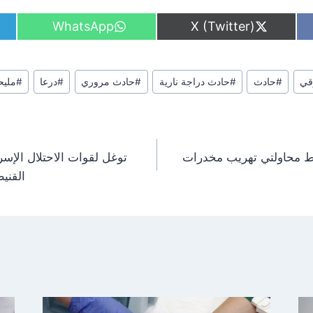
S
S
WhatsApp
X (Twitter)
h
h
a
a
r
r
e
e
قي
#
حادث
#
حادث دراجة نارية
#
حادث مروري
#
درعا
#
مليح
o
o
n
n
ط محاولتي تهريب مخدرات
توغل لقوات الاحتلال الإس
القني