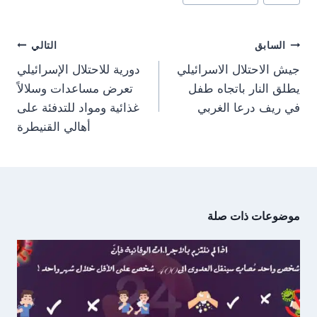
المقال:
o
o
o
o
r
A
t
o
n
n
n
n
a
p
t
o
m
p
e
k
تصفّح
r
السابق
التالي
)
المقالات
جيش الاحتلال الاسرائيلي
دورية للاحتلال الإسرائيلي
يطلق النار باتجاه طفل
تعرض مساعدات وسلالاً
في ريف درعا الغربي
غذائية ومواد للتدفئة على
أهالي القنيطرة
موضوعات ذات صلة