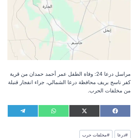
مراسل درعا 24: وفاة الطفل عمر أحمد حمدان من قرية
كفر ناسج بريف محافظة درعا الشمالي، جراء انفجار قنبلة
من مخلفات الحرب.
S
S
S
S
T
W
X
F
h
h
h
h
e
h
(
a
a
a
a
a
l
a
T
c
r
r
r
r
e
t
w
e
وسوم
e
e
e
e
g
s
i
b
#
درعا
#
مخلفات حرب