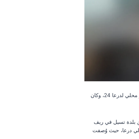
وفاة مواطن بحادث سير لسيارة على جسر خَبَب على أوتوستراد دمشق–درعا، وفقاً لمصدر محلي لدرعا 24، وكان
بدين، من بلدة تسيل في ريف
ة الصنمين شمالي درعا، حيث وُصفت