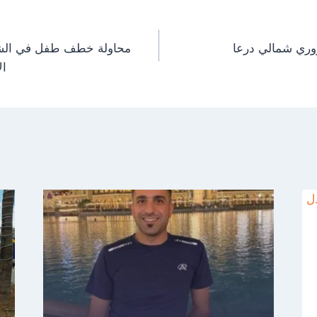
وري شمالي درعا
محاولة خطف طفل في الشي
ال