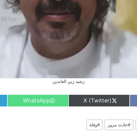
رشيد زين العابدين
S
S
WhatsApp
X (Twitter)
h
h
a
a
r
r
e
e
#
حادث مرور
#
وفاة
o
o
n
n