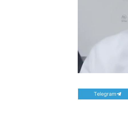
S
Telegram
h
a
r
e
o
n