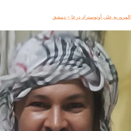
المرورية على أوتوستراد درعا – دمشق