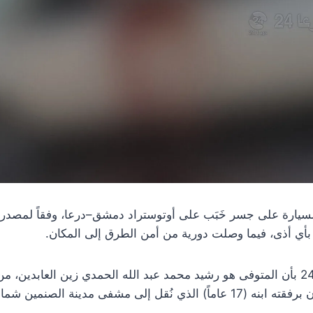
 بأي أذى، فيما وصلت دورية من أمن الطرق إلى المكان.
متابعة: أفاد مراسل درعا 24 بأن المتوفى هو رشيد محمد عبد الله الحمدي زين العا
محافظة درعا الغربي، وكان برفقته ابنه (17 عاماً) الذي نُقل إلى مشفى مدين