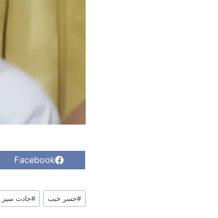
S
Facebook
h
a
r
وسوم
e
#
جسر خبب
#
حادث سير
o
المقال:
n