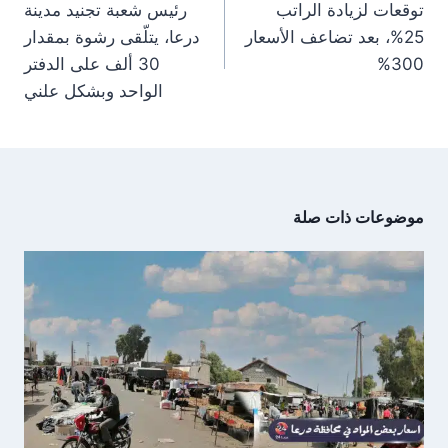
توقعات لزيادة الراتب
رئيس شعبة تجنيد مدينة
m
p
e
k
r
25%، بعد تضاعف الأسعار
درعا، يتلّقى رشوة بمقدار
)
300%
30 ألف على الدفتر
الواحد وبشكل علني
موضوعات ذات صلة