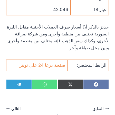
عيار 18
42.046
جديرٌ بالذكر أنّ أسعار صرف العملات الأجنبية مقابل الليرة
السورية تختلف بين منطقة وأخرى ومن شركة صرافة
لأخرى، وكذلك سعر الذهب فإنه يختلف بين منطقة وأخرى
وبين محل صياغة وآخر.
الرابط المختصر:
صفحة درعا 24 على تويتر
S
S
S
S
T
W
X
F
h
h
h
h
e
h
(
a
a
a
a
a
l
a
T
c
r
r
r
r
e
t
w
e
e
e
e
e
g
s
i
b
تصفّح
o
السابق
o
o
o
التالي
r
A
t
o
n
n
n
n
a
p
t
o
المقالات