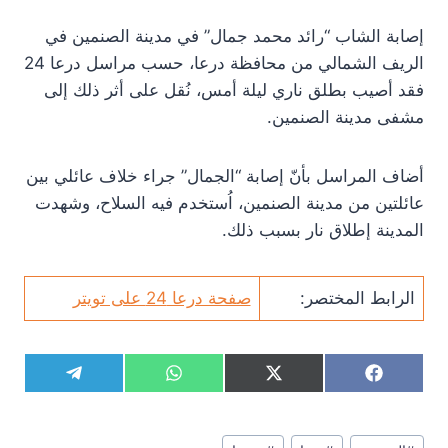
إصابة الشاب “رائد محمد جمال” في مدينة الصنمين في
الريف الشمالي من محافظة درعا، حسب مراسل درعا 24
فقد أصيب بطلق ناري ليلة أمس، نُقل على أثر ذلك إلى
مشفى مدينة الصنمين.
أضاف المراسل بأنّ إصابة “الجمال” جراء خلاف عائلي بين
عائلتين من مدينة الصنمين، اُستخدم فيه السلاح، وشهدت
المدينة إطلاق نار بسبب ذلك.
الرابط المختصر:
صفحة درعا 24 على تويتر
S
S
S
S
T
W
X
F
h
h
h
h
e
h
(
a
a
a
a
a
l
a
T
c
r
r
r
r
e
t
w
e
وسوم