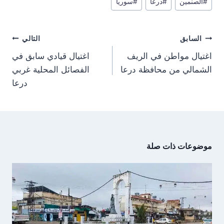
e
e
e
e
g
s
i
b
#
الصنمين
#
درعا
#
سوريا
المقال:
o
o
o
o
r
A
t
o
n
n
n
n
a
p
t
o
m
p
e
k
تصفّح
r
السابق
التالي
)
المقالات
اغتيال مواطن في الريف
اغتيال قيادي سابق في
الشمالي من محافظة درعا
الفصائل المحلية غربي
درعا
موضوعات ذات صلة