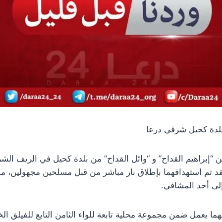
بلدة كحيل شرقي درعا
 من “إبراهيم القداح” و “وائل القداح” من بلدة كحيل في الريف ا
 مراسل درعا 24 فقد تم استهدافهما بإطلاق نار مباشر من قبل مسلحين مجهولين،
إلى أحد المشافي.
هما يعمل ضمن مجموعة محلية تابعة للواء الثامن التابع للفيلق الخ