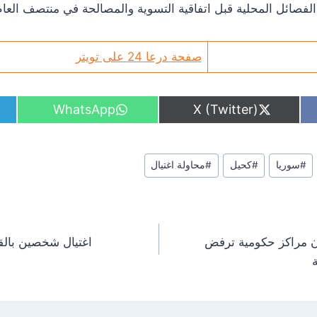
ائل المحلية قبل اتفاقية التسوية والمصالحة في منتصف العام 2018
صفحة درعا 24 على تويتر
S
S
WhatsApp
X (Twitter)
h
h
a
a
r
r
e
e
#
سوريا
#
كحيل
#
محاولة اغتيال
o
o
n
n
ن مراكز حكومية ترفض
اغتيال شخصين بال
ة