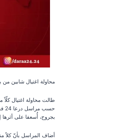
محاولة اغتيال شابين من 
طالت محاولة اغتيال كلّاً
حسب
بجروح، أُسعفا على أثرها 
أضاف المراسل بأنّ كلاً من