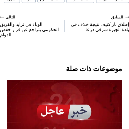
لمقال:
e
e
e
r
o
o
o
e
صفّح
السابق
التالي
n
n
n
o
لمقالات
إطلاق نار كثيف نتيجة خلاف في
الوباء في تزايد والفريق
بلدة الجيرة شرقي درعا
الحكومي يتراجع عن قرار خفض
n
الدوام
موضوعات ذات صلة