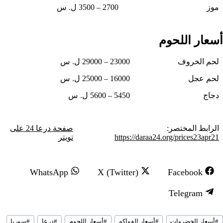
موز
2700 – 3500 ل. س
أسعار اللحوم
لحم الخروف
23000 – 29000 ل. س
لحم عجل
16000 – 25000 ل. س
دجاج
5450 – 5600 ل. س
الرابط المختصر:
صفحة درعا 24 على
https://daraa24.org/prices23apr21
تويتر
S
S
S
WhatsApp
X (Twitter)
Facebook
h
h
h
S
Telegram
a
a
a
h
r
r
r
سوم
a
#
أسعار الخضروات
#
أسعار الفواكه
#
أسعار اللحوم
#
درعا
#
سوريا