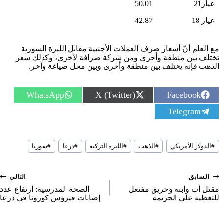
عيار21
50.01
عيار 18
42.87
مع العلم أنّ أسعار صرف العملات الأجنبية مقابل الليرة السورية
تختلف بين منطقة وأخرى ومن شركة صرافة لأخرى، وكذلك سعر
الذهب فإنه يختلف بين منطقة وأخرى وبين محل صياغة وآخر.
S
S
S
WhatsApp
X (Twitter)
Facebook
h
h
h
S
Telegram
a
a
a
h
r
r
r
a
e
e
e
r
o
o
o
سوم
e
n
n
n
#
الدولار الأمريكي
#
الذهب
#
الليرة التركية
#
درعا
#
سوريا
لمقال:
o
n
صفّح
السابق
التالي
لمقالات
مقتل أب وابنه وحريق مفتعل
الصحة المدرسية: ارتفاع عدد
للتغطية على الجريمة
إصابات فيروس كورونا في درعا