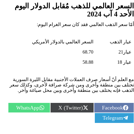
السعر العالمي للذهب مُقابل الدولار اليوم
الأحد 4 آب 2024
أمّا سعر الذهب العالمي فقد كان سعر الغرام اليوم:
عيار الذهب
السعر العالمي بالدولار الأمريكي
عيار21
68.70
عيار 18
58.88
مع العلم أنّ أسعار صرف العملات الأجنبية مقابل الليرة السورية
تختلف بين منطقة وأخرى ومن شركة صرافة لأخرى، وكذلك سعر
الذهب فإنه يختلف بين منطقة وأخرى وبين محل صياغة وآخر.
S
S
S
WhatsApp
X (Twitter)
Facebook
h
h
h
S
Telegram
a
a
a
h
r
r
r
a
e
e
e
r