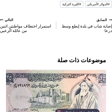
o
o
o
سوم
e
n
n
n
#
الدولار الأمريكي
#
الليرة التركية
لمقال:
o
n
صفّح
السابق
التالي
لمقالات
إصابة شاب في بلدة إبطع وسط
استمرار اختطاف مواطنيَن اثنين
درعا
من عائلة الزعبي
موضوعات ذات صلة