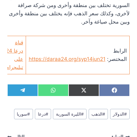
السورية تختلف بين منطقة وأخرى ومن شركة صرافة
لأخرى، وكذلك سعر الذهب فإنه يختلف بين منطقة وأخرى
وبين محل صياغة وآخر.
قناة
الرابط
درعا 24
المختصر:
https://daraa24.org/syp14jun21
على
تيليجرام
S
S
S
S
T
W
X
F
h
h
h
h
e
h
(
a
a
a
a
a
l
a
T
c
r
r
r
r
e
t
w
e
وسوم
e
e
e
e
g
s
i
b
#
الدولار
#
الذهب
#
الليرة السورية
#
درعا
#
سوريا
المقال:
o
o
o
o
r
A
t
o
n
n
n
n
a
p
t
o
m
p
e
k
تصفّح
r
السابق
التالي