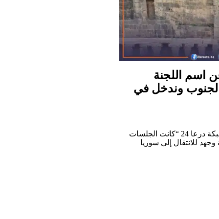
كة درعا 24: “تخلينا عن اسم اللجنة
الجنوب وندخل في
القيادي مؤيد الأقرع والمعروف بـ أبو حيان حيط في مقابلة خاصة مع شبكة درعا 24 “كانت الجلسات
 وجهد للانتقال إلى سوريا