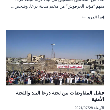
منهم “مؤيد الحرفوش” من مخيم مدينة درعا، وشخص…
اللجنة
إقرأ المزيد
الأمنية
تشترط
تهجير
مقاتلين
محليين
لإيقاف
الحملة
العسكرية
فشل المفاوضات بين لجنة درعا البلد واللجنة
الأمنية
الأربعاء 2021/07/28