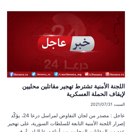
أولى
جلسات
المفاوضات
بين
الجانب
الروسي
ولجان
التفاوض
في
درعا
اللجنة الأمنية تشترط تهجير مقاتلين محليين
لإيقاف الحملة العسكرية
السبت 2021/07/31
عاجل : مصدر من لجان التفاوض لمراسل درعا 24، يؤكّد
إصرار اللجنة الأمنية التابعة للسلطات السورية، على تهجير
عدد من المقاتلين المحليين من أبناء درعا البلد، عُرف