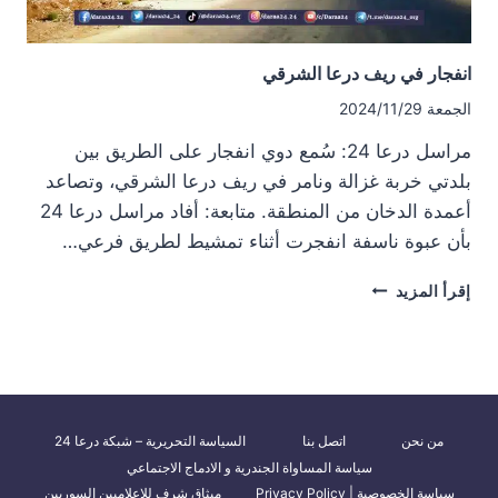
انفجار في ريف درعا الشرقي
الجمعة 2024/11/29
مراسل درعا 24: سُمع دوي انفجار على الطريق بين
بلدتي خربة غزالة ونامر في ريف درعا الشرقي، وتصاعد
أعمدة الدخان من المنطقة. متابعة: أفاد مراسل درعا 24
بأن عبوة ناسفة انفجرت أثناء تمشيط لطريق فرعي…
انفجار
إقرأ المزيد
في
ريف
درعا
الشرقي
من نحن
اتصل بنا
السياسة التحريرية – شبكة درعا 24
سياسة المساواة الجندرية و الادماج الاجتماعي
سياسة الخصوصية | Privacy Policy
ميثاق شرف للإعلاميين السوريين