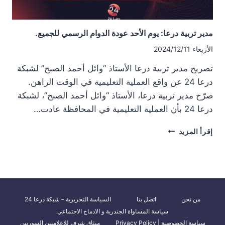
مدير تربية درعا: يوم الأحد عودة الدوام الرسمي للجميع.
الأربعاء 2024/12/11
تصريح مدير تربية درعا الأستاذ “وائل أحمد الصبح” لشبكة
درعا 24 عن واقع العملية التعليمية في الوقت الراهن.
صرّح مدير تربية درعا، الأستاذ “وائل أحمد الصبح”، لشبكة
درعا 24 بأن العملية التعليمية في المحافظة عادت…
مدير
إقرأ المزيد
تربية
درعا:
يوم
الأحد
عودة
الدوام
من نحن
اتصل بنا
السياسة التحريرية – شبكة درعا 24
الرسمي
سياسة المساواة الجندرية و الادماج الاجتماعي
للجميع.
سياسة الخصوصية | Privacy Policy
ميثاق شرف للإعلاميين السوريين