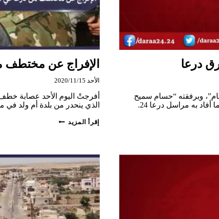
ق درعا
الإفراج عن مختطف من
الأحد 2020/11/15
حام”، وبرفقته “حسام سميح
الرفاعي”، من بلدة أم ولد في الريف الشرقي من محافظة درعا. وفق ما أفاد به مراسل درعا 24.
الذي ينحدر من بلدة أم ولد في م
الإفراج
إقرأ المزيد
عن
مختطف
من
درعا
في
السويداء
مقابل
فدية
مالية