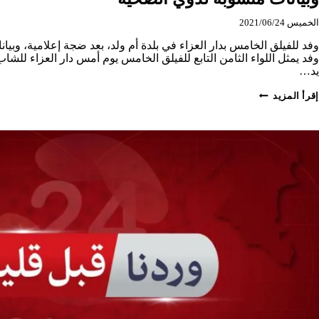
الخميس 2021/06/24
وفد للفيلق الخامس بدار العزاء في بلدة أم ولد، بعد ضجة إعلامية، وبيا
وفد يمثل اللواء الثامن التابع للفيلق الخامس يوم أمس دار العزاء ل
يد…
وفد
إقرأ المزيد
للفيلق
الخامس
بدار
العزاء
في
بلدة
أم
ولد،
بعد
ضجة
إعلامية،
وبيانات
منسوبة
لذوي
الضحية