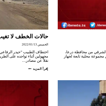
حالات الخطف لا تغي
الخميس 2022/01/13
ف الشرقي من محافظة درعا،
اختطاف الطبيب “حيدر الرفاعي”
زه هم أفراد من مجموعة محلية تابعة لجهاز
نقلاً عن مصادر…
حالات
إقرأ المزيد
الخطف
لا
تغيب
عن
المشهد،
واختطاف
طبيب
شرقي
درعا