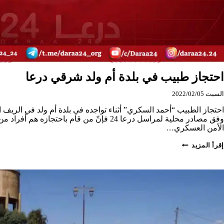
احتجاز طبيب في بلدة أم ولد شرقي درعا
السبت 2022/02/05
احتجاز الطبيب “أحمد السكري” أثناء تواجده في بلدة أم ولد في الري
وفق مصادر محلية لمراسل درعا 24 فإنّ من قام باحتجا
الأمن العسكري…
احتجاز
إقرأ المزيد
طبيب
في
بلدة
أم
ولد
شرقي
درعا