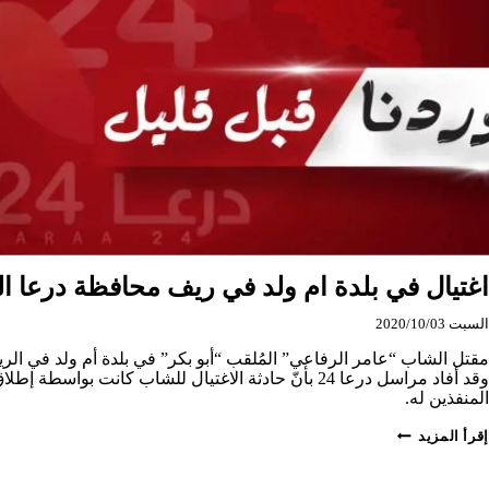
اغتيال في بلدة ام ولد في ريف محافظة درعا 
السبت 2020/10/03
مقتل الشاب “عامر الرفاعي” المُلقب “أبو بكر” في بلدة أم ولد في ا
وقد أفاد مراسل درعا 24 بأنّ حادثة الاغتيال للشاب كانت بوا
المنفذين له.
اغتيال
إقرأ المزيد
في
بلدة
ام