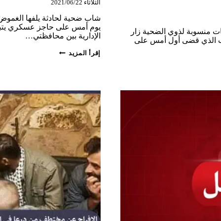
الثلاثاء 2021/06/22
شاب ضحية لحادثة يلفها الغموض 
يوم أمس على حاجز عسكري يتبع ل
نات منسوبة لذوي الضحية زار
الإدارية بين محافظتي…
لشاب الذي قضى أول أمس على
شاب
إقرأ المزيد
ضحية
لحادثة
يلفها
الغموض
على
حاجز
عسكري
للواء
الثامن