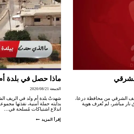
الشرقي
ماذا حصل في بلدة أم 
الجمعة 2020/08/21
لريف الشرقي من محافظة درعا،
شهدتْ بلدة أم ولد في الريف الش
سطة إطلاق نار مباشر، لم تُعرف هوية
بدايته حملة أمنية، نفذتها مجمو
اندلاع اشتباكات مُسلحة في…
ماذا
إقرأ المزيد
حصل
في
بلدة