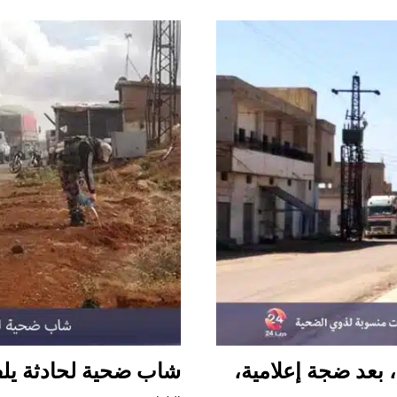
بلدة
أم
ولد
في
ريف
درعا
الشرقي
، بعد ضجة إعلامية،
شاب ضحية لحادثة يلف