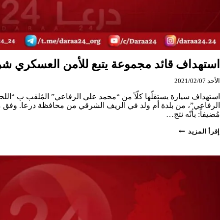
استهداف قائد مجموعة يتبع للأمن العسكري شر
الأحد 2021/02/07
استهداف سيارة يستقلّها كلّاً من “محمد علي الرفاعي” المُلقب ب “الل
مُضيفاً: بأنّه نتج…
استهداف
إقرأ المزيد
قائد
مجموعة
يتبع
للأمن
العسكري
شرق
درعا