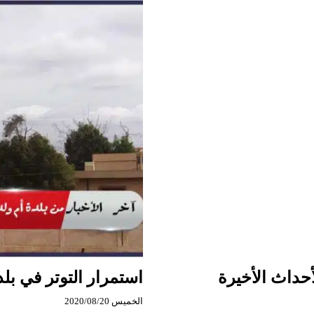
أم
ولد
شرقي
درعا،
وإلى
أين
تتجه
الأمور
هناك؟
حداث الأخيرة
استمرار التوتر في بل
الخميس 2020/08/20