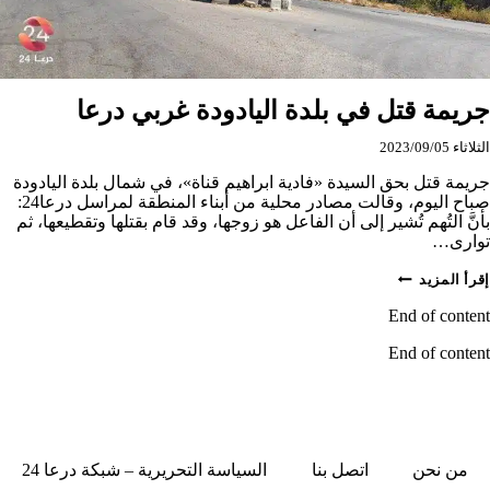
جريمة قتل في بلدة اليادودة غربي درعا
الثلاثاء 2023/09/05
جريمة قتل بحق السيدة «فادية ابراهيم قناة»، في شمال بلدة اليادودة
صباح اليوم، وقالت مصادر محلية من أبناء المنطقة لمراسل درعا24:
بأنَّ التُهم تُشير إلى أن الفاعل هو زوجها، وقد قام بقتلها وتقطيعها، ثم
توارى…
جريمة
إقرأ المزيد
قتل
في
End of content
بلدة
اليادودة
End of content
غربي
درعا
من نحن
اتصل بنا
السياسة التحريرية – شبكة درعا 24