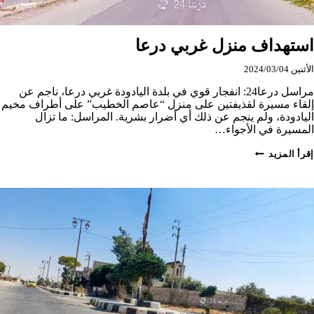
استهداف منزل غربي درعا
الأثنين 2024/03/04
مراسل درعا24: انفجار قوي في بلدة اليادودة غربي درعا، ناجم عن
إلقاء مسيرة لقذيفتين على منزل “عاصم الخطيب” على أطراف مخيم
اليادودة، ولم ينجم عن ذلك أي أضرار بشرية. المراسل: ما تزال
المسيرة في الأجواء…
استهداف
إقرأ المزيد
منزل
غربي
درعا