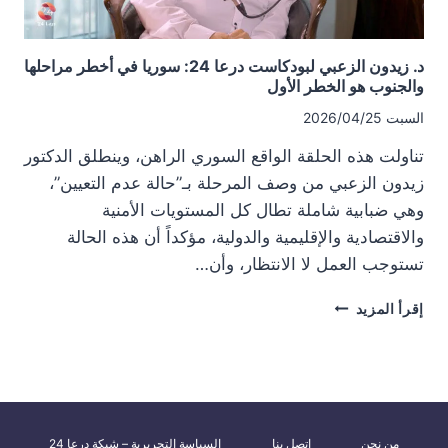
د. زيدون الزعبي لبودكاست درعا 24: سوريا في أخطر مراحلها
والجنوب هو الخطر الأول
السبت 2026/04/25
تناولت هذه الحلقة الواقع السوري الراهن، وينطلق الدكتور
زيدون الزعبي من وصف المرحلة بـ”حالة عدم التعيين”،
وهي ضبابية شاملة تطال كل المستويات الأمنية
والاقتصادية والإقليمية والدولية، مؤكداً أن هذه الحالة
تستوجب العمل لا الانتظار، وأن…
د.
إقرأ المزيد
زيدون
الزعبي
لبودكاست
درعا
24:
سوريا
من نحن
اتصل بنا
السياسة التحريرية – شبكة درعا 24