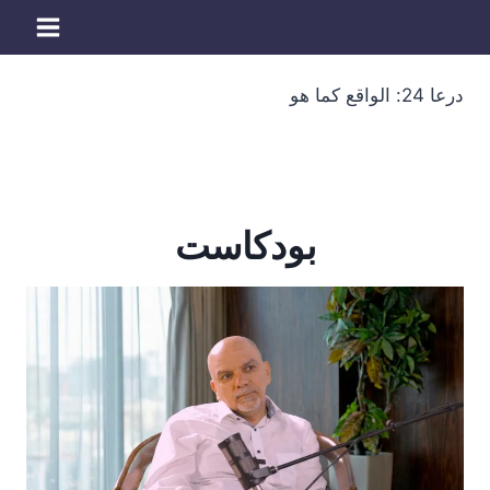
لتجاوز
لى
لمحتوى
درعا 24: الواقع كما هو
بودكاست