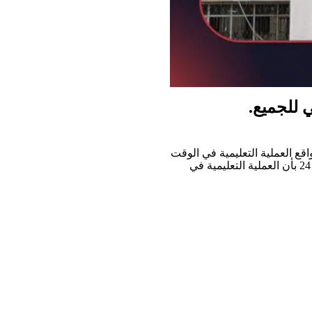
 للجميع.
ية درعا الأستاذ “وائل أحمد الصبح” لشبكة درعا 24 عن واقع العملية التعليمية في الوقت
الراهن. صرّح مدير تربية درعا، الأستاذ “وائل أحمد الصبح”، لشبكة درعا 24 بأن العملية التعليمية في