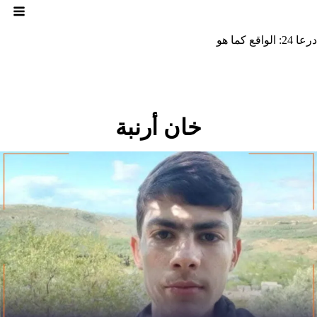
لتجاوز
لى
لمحتوى
درعا 24: الواقع كما هو
خان أرنبة