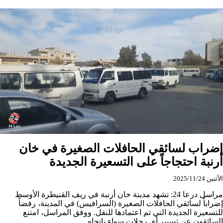
وسط
القنيطرة
إضراب لسائقي الحافلات الصغيرة في خان
أرنبة احتجاجاً على التسعيرة الجديدة
الأثنين 2025/11/24
مراسل درعا 24: تشهد مدينة خان أرنبة في ريف القنيطرة الأوسط
إضراباً لسائقي الحافلات الصغيرة (السرافيس) في المدينة، رفضاً
للتسعيرة الجديدة التي تم اعتمادها للنقل. ووفق المراسل، امتنع
السائقون عن تسيير أي رحلات سواء باتجاه…