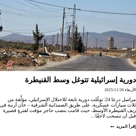
في
القنيطرة
عقب
مرور
رتل
لقوى
الأمن
الداخلي
على
حاجز
مؤقت
للاحتلال
دورية إسرائيلية تتوغل وسط القنيطرة
الأربعاء 2025/11/26
مراسل درعا 24: توغّلت دورية تابعة للاحتلال الإسرائيلي، مؤلَّفة من
ثلاث سيارات عسكرية، على طريق الصمدانية الشرقية – خان أرنبة في
ريف القنيطرة الأوسط، حيث قامت بنصب حاجز مؤقت لفترةٍ قصيرة
قبل أن تنسحب لاحقًا…
دورية
إقرأ المزيد
إسرائيلية
تتوغل