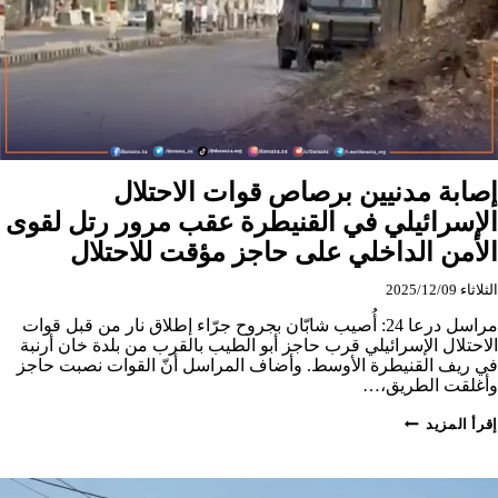
إصابة مدنيين برصاص قوات الاحتلال
الإسرائيلي في القنيطرة عقب مرور رتل لقوى
الأمن الداخلي على حاجز مؤقت للاحتلال
الثلاثاء 2025/12/09
مراسل درعا 24: أُصيب شابّان بجروح جرّاء إطلاق نار من قبل قوات
الاحتلال الإسرائيلي قرب حاجز أبو الطيب بالقرب من بلدة خان أرنبة
في ريف القنيطرة الأوسط. وأضاف المراسل أنّ القوات نصبت حاجز
وأغلقت الطريق،…
إصابة
إقرأ المزيد
مدنيين
برصاص
قوات
الاحتلال
الإسرائيلي