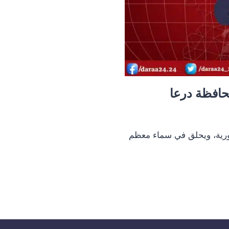
افظة درعا
رية، ويحلق في سماء معظم