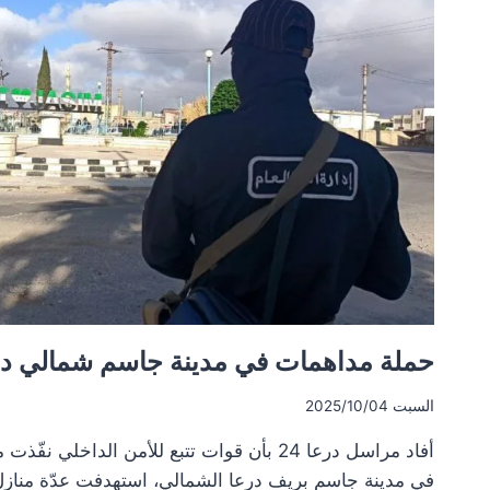
اتهامات
بوجود
“خرق
داخلي”
وممارسات
مهينة
بحق
معتقلين
حملة مداهمات في مدينة جاسم شمالي در
السبت 2025/10/04
أفاد مراسل درعا 24 بأن قوات تتبع للأمن الداخل
في مدينة جاسم بريف درعا الشمالي، استهدفت عدّة مناز