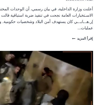
أعلنت وزارة الداخلية، في بيان رسمي، أن الوحدات المختص
الاسـتخبارات العامة نجحت في تنفيذ ضربة استباقية قالت
إر.هـ.ـابـ.ـي كان يستهدف أمن البلاد وشخصيات حكومية. و
عمليات…
الداخلية
إقرأ المزيد
تعلن
تفكيك
خلية
مرتبطة
بحزب
الله
وإحباط
مخطط
اغتيالات
في
عدة
محافظات