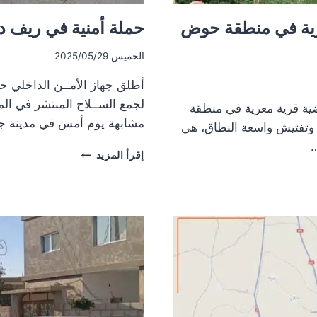
عرية في منطقة حوض
حملة أمنية في ريف د
الخميس 2025/05/29
أطلق جهاز الأمــن الداخلي ح
لجمع الســلاح المنتشر في ال
ضية قرية معرية في منطقة
مشابهة يوم أمس في مدينة ج
وتفتيش واسعة النطاق، هي
…
حملة
إقرأ المزيد
أمنية
في
ريف
درعا
الأوسط