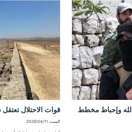
تعتقل
نحو
تسعة
أشخاص
بينهم
قيادي
سابق
غربي
درعا
الله وإحباط مخطط
قوات الاحتلال تعتقل 
السبت 2026/04/11