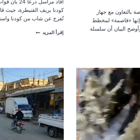
أفاد مراسل 
كودنا بريف القنيطرة، حيث قا
ة بالتعاون مع جهاز
تُفرج عن شاب من كودنا واستم
 إنها «قاصمة» لمخطط
أوضح البيان أن سلسلة
قوات
إقرأ المزيد
الاحتلال
تعتقل
شابين
بريف
القنيطرة