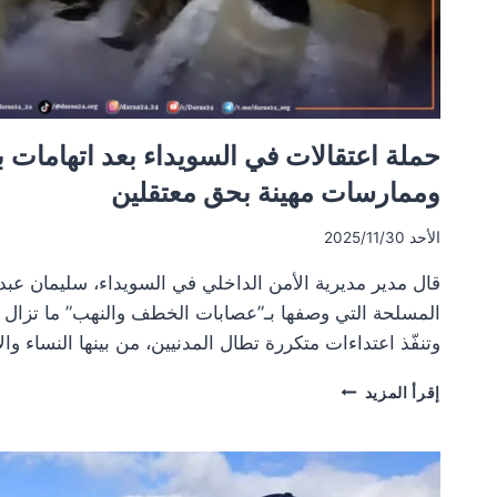
حملة اعتقالات في السويداء بعد اتهامات 
وممارسات مهينة بحق معتقلين
الأحد 2025/11/30
قال مدير مديرية الأمن الداخلي في السويداء، سليمان عبد
المسلحة التي وصفها بـ”عصابات الخطف والنهب” ما تزال تت
وتنفّذ اعتداءات متكررة تطال المدنيين، من بينها النساء و
حملة
إقرأ المزيد
اعتقالات
في
السويداء
بعد