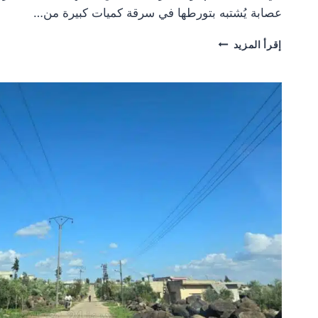
عصابة يُشتبه بتورطها في سرقة كميات كبيرة من…
حملة
إقرأ المزيد
مداهمات
في
مدينة
جاسم
شمالي
درعا