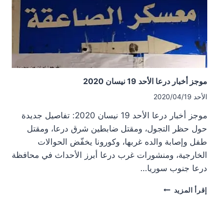
وتوغل
اسرائيلي
في
حوض
اليرموك
موجز أخبار درعا الأحد 19 نيسان 2020
الأحد 2020/04/19
موجز أخبار درعا الأحد 19 نيسان 2020: تفاصيل جديدة
حول حظر التجول، ومقتل ضابطين شرق درعا، ومقتل
طفل وإصابة والده غربها، وكورونا يخفّض الحوالات
الخارجية، ومنشورات غرب درعا أبرز الأحداث في محافظة
درعا جنوب سوريا…
موجز
إقرأ المزيد
أخبار
درعا
الأحد