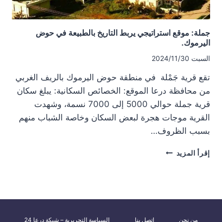
جملة: موقع استراتيجي يربط التاريخ بالطبيعة في حوض
اليرموك.
السبت 2024/11/30
تقع قرية جَمْلة في منطقة حوض اليرموك بالريف الغربي
من محافظة درعا الموقع: الخصائص السكانية: يبلغ سكان
قرية جملة حوالي 5000 إلى 7000 نسمة، وشهدت
القرية موجات هجرة لبعض السكان وخاصة الشباب منهم
بسبب الظروف…
جملة:
إقرأ المزيد
موقع
استراتيجي
يربط
التاريخ
بالطبيعة
في
من نحن
اتصل بنا
السياسة التحريرية – شبكة درعا 24