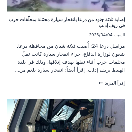
إصابة ثلاثة جنود من درعا بانفجار سيارة محمّلة بمخلّفات حرب
في ريف إدلب
السبت 2026/04/04
مراسل درعا 24: أُصيب ثلاثة شبان من محافظة درعا،
يتبعون لوزارة الدفاع، جراء انفجار سيارة كانت تقلّ
مخلفات حرب أثناء نقلها بهدف إتلافها، وذلك في بلدة
الهبيط بريف إدلب. إقرأ أيضاً: انفجار سيارة بلغم من…
إصابة
إقرأ المزيد
ثلاثة
جنود
من
درعا
بانفجار
سيارة
محمّلة
بمخلّفات