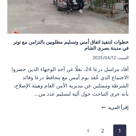
وزارة
الدفاع
خطوات لتنفيذ اتفاق أمني وتسليم مطلوبين بالتزامن مع توتر
في مدينة بصرى الشام
السبت 2025/04/12
أفاد مراسل درعا 24، نقلًا عن أحد الوجهاء الذين حضروا
الاجتماع الذي عُقد يوم أمس مع محافظ درعا وقائد
الشرطة وممثلين عن مديرية الأمن العام وهيئة الإصلاح،
بأنه جرى التباحث حول آلية لتسليم عدد من…
خطوات
إقرأ المزيد
لتنفيذ
اتفاق
أمني
تنقل
الصفحة
2
1
وتسليم
الصفحة