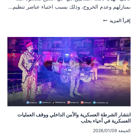
بمنازلهم وعدم الخروج، وذلك بسبب اختباء عناصر تنظيم…
الانتهاء
إقرأ المزيد
من
تمشيط
حي
الشيخ
مقصود
بشكل
كامل
انتشار الشرطة العسكرية والأمن الداخلي ووقف العمليات
العسكرية في أحياء بحلب
الجمعة 2026/01/09