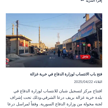
إقرأ المزيد
توثيق
الانتهاكات
والأحداث
الأمنية
خلال
شهر
نيسان
2025
في
محافظة
درعا
فتح باب الانتساب لوزارة الدفاع في خربة غزالة
الثلاثاء 2025/04/22
افتتاح مركز لتسجيل شبان للانتساب لوزارة الدفاع في
بلدة خربة غزالة بريف درعا الشرقي،وذلك تحت إشراف
لجنة مخولة من وزارة الدفاع السورية. وفقاً لمراسل درعا