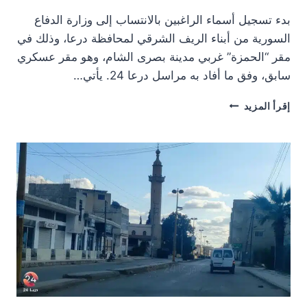
بدء تسجيل أسماء الراغبين بالانتساب إلى وزارة الدفاع
السورية من أبناء الريف الشرقي لمحافظة درعا، وذلك في
مقر “الحمزة” غربي مدينة بصرى الشام، وهو مقر عسكري
سابق، وفق ما أفاد به مراسل درعا 24. يأتي…
بدء
إقرأ المزيد
تسجيل
أسماء
الراغبين
بالانتساب
إلى
وزارة
الدفاع
السورية
شرقي
درعا