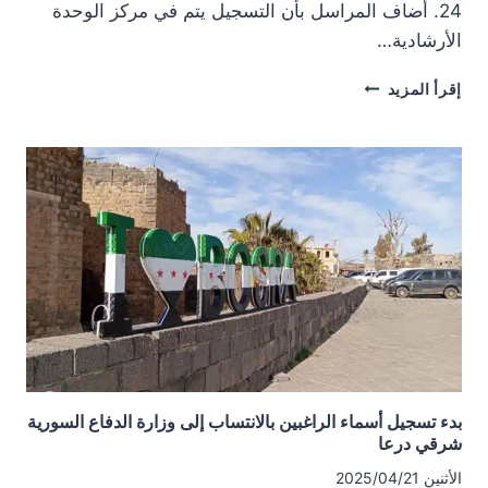
24. أضاف المراسل بأن التسجيل يتم في مركز الوحدة
الأرشادية…
فتح
إقرأ المزيد
باب
الانتساب
لوزارة
الدفاع
في
خربة
غزالة
بدء تسجيل أسماء الراغبين بالانتساب إلى وزارة الدفاع السورية
شرقي درعا
الأثنين 2025/04/21