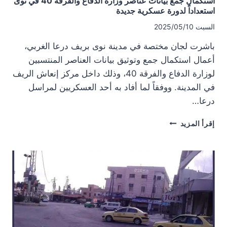
استكمال جمع بيانات عناصر وزارة الدفاع والفرقة 40 في نوى
استعداداً لدورة عسكرية جديدة
السبت 2025/05/10
باشرت لجان مختصة في مدينة نوى بريف درعا الغربي،
أعمال استكمال جمع وتوثيق بيانات العناصر المنتسبين
لوزارة الدفاع والفرقة 40، وذلك داخل مركز إنعاش الريف
في المدينة. ووفقاً لما أفاد به أحد العسكريين لمراسل
درعا…
استكمال
إقرأ المزيد
جمع
بيانات
عناصر
وزارة
الدفاع
والفرقة
40
في
نوى