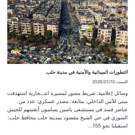
الدفاع
من
أبناء
الحراك
في
معارك
ضد
قسد
التطورات الميدانية والأمنية في مدينة حلب
السبت 2026/01/10
وسائل إعلامية: شريط مصور لمسيرة انتـ.ـحارية استهدفت
مبنى للأمن الداخلي. متابعة: مصدر عسكري: عدد من
عناصر قسد في مستشفى ياسين يسلمون أنفسهم للجيش
السوري في حي الشيخ مقصود بمدينة حلب محافظ حلب:
استقبلنا نحو 155…