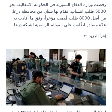
رفضت وزارة الدفاع السورية في الحكومة الانتقالية، نحو
5000 طلب انتساب، تقدّم بها شبان من محافظة درعا،
من أصل 8000 طلب قُدمت مؤخراً، وفق ما أفادت به
عدّة مصادر اطّلعت على القوائم الرسمية لشبكة درعا…
رفض
إقرأ المزيد
انتساب
آلاف
من
أبناء
درعا
لوزارتي
الدفاع
والداخلية
يثير
موجة
غضب