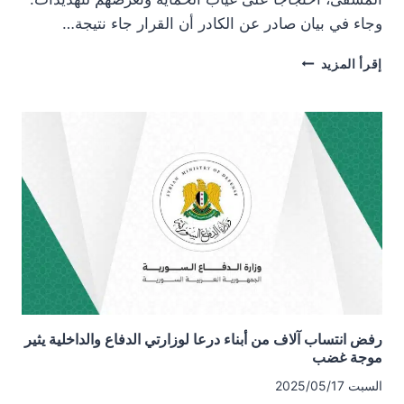
وجاء في بيان صادر عن الكادر أن القرار جاء نتيجة…
الكادر
إقرأ المزيد
الطبي
في
مشفى
بصرى
الشام
الوطني
يعلن
توقفه
عن
العمل
بسبب
غياب
الحماية
وعدم
رفض انتساب آلاف من أبناء درعا لوزارتي الدفاع والداخلية يثير
تحديد
موجة غضب
مصير
الكادر.
السبت 2025/05/17