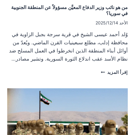
من هو نائب وزير الدفاع المعيَّن مسؤولاً عن المنطقة الجنوبية
في سوريا؟
الأحد 2025/12/14
وُلد أحمد عيسى الشيخ في قرية سرجة بجبل الزاوية في
محافظة إدلب، مطلع سبعينيات القرن الماضي. ويُعدّ من
أوائل أبناء المنطقة الذين انخرطوا في العمل المسلح ضد
نظام الأسد عقب اندلاع الثورة السورية. وتشير مصادر…
من
إقرأ المزيد
هو
نائب
وزير
الدفاع
المعيَّن
مسؤولاً
عن
المنطقة
الجنوبية
في