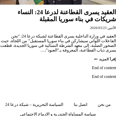
العقيد يسرى القطاعنة لدرعا 24: النساء
شريكات في بناء سوريا المقبلة
الأثنين 2026/03/23
العقيد في وزارة الداخلية يسرى القطاعنة لشبكة درعا 24: “نحن
الفاعلات اللواتي سيشاركن في بناء سوريا المستقبل” من اللجاة، حيث
الصخور الصلبة، إلى معهد الشرطة النسائية في سوريا الجديدة، قطعت
يسرى ذياب القطاعنة، المعروفة بـ”العنود”،…
العقيد
إقرأ المزيد
يسرى
القطاعنة
End of content
لدرعا
24:
End of content
النساء
شريكات
في
بناء
سوريا
المقبلة
من نحن
اتصل بنا
السياسة التحريرية – شبكة درعا 24
سياسة المساواة الجندرية و الادماج الاجتماعي