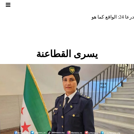
لتجاوز
لى
لمحتوى
درعا 24: الواقع كما هو
يسرى القطاعنة