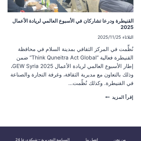
القنيطرة ودرعا تشاركان في الأسبوع العالمي لريادة الأعمال
2025
الثلاثاء 2025/11/25
نُظِّمت في المركز الثقافي بمدينة السلام في محافظة
القنيطرة فعالية “Think Quneitra Act Global” ضمن
إطار الأسبوع العالمي لريادة الأعمال GEW Syria 2025،
وذلك بالتعاون مع مديرية الثقافة، وغرفة التجارة والصناعة
في القنيطرة. وكذلك نُظّمت…
القنيطرة
إقرأ المزيد
ودرعا
تشاركان
في
الأسبوع
العالمي
لريادة
من نحن
اتصل بنا
السياسة التحريرية – شبكة درعا 24