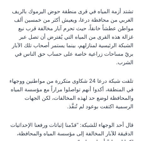
تشتد أزمة المياه في قرى منطقة حوض اليرموك بالريف
الغربي من محافظة درعا، ويعيش أكثر من خمسين ألف
مواطن عطشاً خانقاً، حيث تحرم آبار مخالفة قرب نبع
غزالة هذه القرى من المياه التي يُفترض أن تصل عبر
الشبكة الرئيسية لمنازلهم، بينما يستمر أصحاب تلك الآبار
بريّ مساحات زراعية خاصة على حساب حق الناس في
الشرب.
تلقت شبكة درعا 24 شكاوى متكررة من مواطنين ووجهاء
في المنطقة، أكدوا أنهم تواصلوا مراراً مع مؤسسة المياه
والمحافظة لوضع حد لهذه المخالفات، لكن الجهات
الرسمية اكتفت بوعود لم تُنفَّذ.
قال أحد الوجهاء للشبكة: “قدّمنا إثباتات ورفعنا الإحداثيات
الدقيقة للآبار المخالفة إلى مؤسسة المياه والمحافظة،