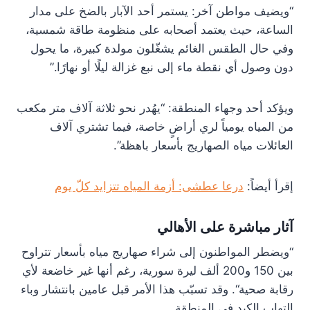
“ويضيف مواطن آخر: يستمر أحد الآبار بالضخ على مدار
الساعة، حيث يعتمد أصحابه على منظومة طاقة شمسية،
وفي حال الطقس الغائم يشغّلون مولدة كبيرة، ما يحول
دون وصول أي نقطة ماء إلى نبع غزالة ليلًا أو نهارًا.”
ويؤكد أحد وجهاء المنطقة: “يهُدر نحو ثلاثة آلاف متر مكعب
من المياه يومياً لري أراضٍ خاصة، فيما تشتري آلاف
العائلات مياه الصهاريج بأسعار باهظة”.
إقرأ أيضاً:
درعا عطشى: أزمة المياه تتزايد كلّ يوم
آثار مباشرة على الأهالي
“ويضطر المواطنون إلى شراء صهاريج مياه بأسعار تتراوح
بين 150 و200 ألف ليرة سورية، رغم أنها غير خاضعة لأي
رقابة صحية“. وقد تسبّب هذا الأمر قبل عامين بانتشار وباء
التهاب الكبد في المنطقة.