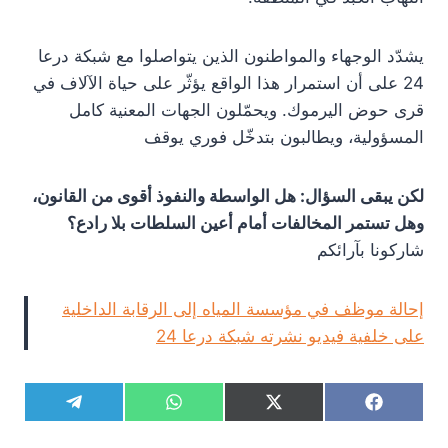
يشدّد الوجهاء والمواطنون الذين يتواصلوا مع شبكة درعا
24 على أن استمرار هذا الواقع يؤثّر على حياة الآلاف في
قرى حوض اليرموك. ويحمّلون الجهات المعنية كامل
المسؤولية، ويطالبون بتدخّل فوري يوقف
لكن يبقى السؤال: هل الواسطة والنفوذ أقوى من القانون،
وهل تستمر المخالفات أمام أعين السلطات بلا رادع؟
شاركونا بآرائكم
إحالة موظف في مؤسسة المياه إلى الرقابة الداخلية
على خلفية فيديو نشرته شبكة درعا 24
S
S
S
S
T
W
X
F
h
h
h
h
e
h
(
a
a
a
a
a
l
a
T
c