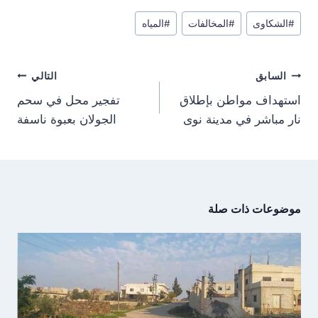
r
r
r
r
e
t
w
e
وسوم
e
e
e
e
g
s
i
b
#
الشكاوى
#
المخالفات
#
المياه
المقال:
o
o
o
o
r
A
t
o
n
n
n
n
a
p
t
o
m
p
e
k
تصفّح
r
السابق
التالي
)
المقالات
استهداف مواطن بإطلاق
تفجير محل في سحم
نار مباشر في مدينة نوى
الجولان بعبوة ناسفة
موضوعات ذات صلة