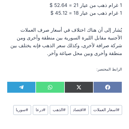
1 غرام ذهب من عيار 21 = 52.64 $
1 غرام ذهب من عيار 18 = 45.12 $
يُشار إلى أن هناك اختلاف في أسعار صرف العملات
الأجنبية مقابل الليرة السورية بين منطقة وأخرى ومن
شركة صرافة لأخرى، وكذلك سعر الذهب فإنه يختلف بين
منطقة وأخرى وبين محل صياغة وآخر.
الرابط المختصر:
S
S
S
S
T
W
X
F
h
h
h
h
e
h
(
a
a
a
a
a
l
a
T
c
r
r
r
r
e
t
w
e
وسوم
e
e
e
e
g
s
i
b
#
اسعار العملات
#
اقتصاد
#
الذهب
#
درعا
#
سوريا
المقال:
o
o
o
o
r
A
t
o
n
n
n
n
a
p
t
o
m
p
e
k