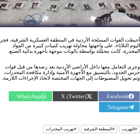
أحبطت القوات المسلحة الأردنية في المنطقة العسكرية الشرقية، فجر
اليوم الثلاثاء، على واجهتها محاولة تهريب كميات كبيرة من المواد
المخدرة، كانت محمّلة بواسطة بالونات موجهة بأجهزة بدائية الصنع.
وجرى التعامل معها داخل الأراضي الأردنية بعد رصدها من قبل قوات
حرس الحدود، بالتنسيق مع الأجهزة الأمنية وإدارة مكافحة المخدرات،
وتم تحويل المضبوطات إلى الجهات المختصة لاتخاذ الإجراءات اللازمة.
S
S
S
WhatsApp
X (Twitter)
Facebook
h
h
h
S
Telegram
a
a
a
h
r
r
r
a
e
e
e
r
o
o
o
سوم
e
n
n
n
#
التهريب
#
المنطقة الشرقية
#
تهريب المخدرات
لمقال:
o