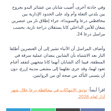
وفي حادثة أخرى، أُصيب شابان من عشائر البدو بجروح
بين بلدتي الثعلة وأم ولد على الحدود الإدارية بين
محافظتي درعا والسويداء، جراء إطلاق نار من عنصرين
يتبعان للأمن الداخلي كانا يستقلان دراجة نارية، بحسب
مراسل درعا 24.
وأضاف المراسل أن الأنباء تشير إلى أن العنصرين أطلقا
النار بعد الاشتباه بأن الشابين ينفذان عملية سرقة في
المنطقة، فيما أكد الشابان أنهما كانا متجهين لتفقد أغنام
تعود لهما، وقد جرى نقلهما إلى مشفى مدينة إزرع، دون
أن يتسنى التأكد من صحة أي من الروايتين.
اقرأ أيضاً:
توثيق الانتهاكات في محافظة درعا خلال شهر
آذار لعام 2026