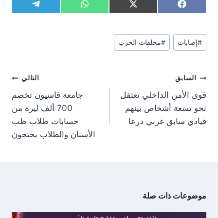
S
S
S
S
T
W
X
F
h
h
h
h
e
h
(
a
a
a
a
a
l
a
T
c
r
r
r
r
e
t
w
e
وسوم
e
e
e
e
g
s
i
b
#
إصابات
#
مخلفات الحرب
المقال:
o
o
o
o
r
A
t
o
n
n
n
n
a
p
t
o
m
p
e
k
تصفّح
r
السابق
التالي
)
المقالات
قوى الأمن الداخلي تعتقل
جامعة قاسيون تخصم
نحو تسعة أشخاص بينهم
700 ألف ليرة من
قيادي سابق غربي درعا
حسابات طلاب طب
الأسنان والطلاب يحتجون
موضوعات ذات صلة