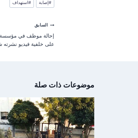
#
إصابة
#
استهداف
o
المقال:
n
تصفّح
السابق
المقالات
إحالة موظف في مؤسسة الم
على خلفية فيديو نشرته شبك
موضوعات ذات صلة