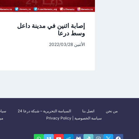
إصابة اثنين في مدينة داعل
وسط درعا
الأثنين 2022/03/28
من نحن
اتصل بنا
السياسة التحريرية – شبكة درعا 24
سياس
سياسة الخصوصية | Privacy Policy
مي