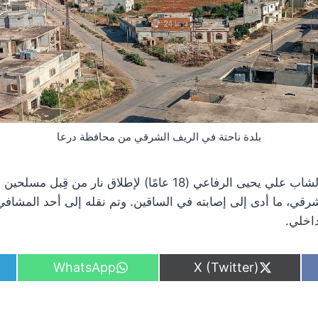
بلدة ناحتة في الريف الشرقي من محافظة درعا
مراسل درعا 24: تعرّض الشاب علي يحيى الرفاعي (18 عامًا) لإطلاق 
قي، ما أدى إلى إصابته في الساقين. وتم نقله إلى أحد المشافي
اخلي.
S
S
WhatsApp
X (Twitter)
h
h
a
a
r
r
e
e