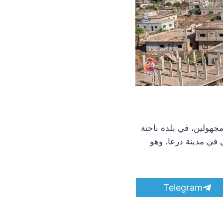
نار من قِبل مسلحين مجهولين، في بلدة ناحتة
 في مدينة درعا. وهو
S
Telegram
h
a
r
e