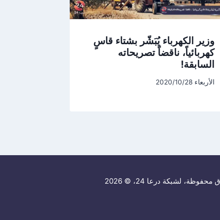
وزير الكهرباء يُبَشّر بشتاء قاسٍ
كهربائياً، ناقضاً تصريحاته
السابقة!
الأربعاء 2020/10/28
حفوظة، لشبكة درعا 24، © 2026