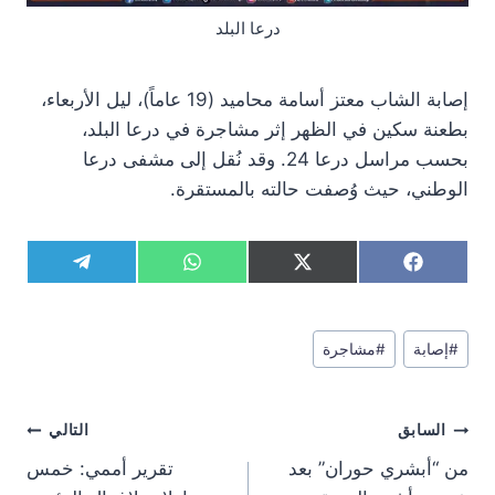
درعا البلد
إصابة الشاب معتز أسامة محاميد (19 عاماً)، ليل الأربعاء،
بطعنة سكين في الظهر إثر مشاجرة في درعا البلد،
بحسب مراسل درعا 24. وقد نُقل إلى مشفى درعا
الوطني، حيث وُصفت حالته بالمستقرة.
S
S
S
S
T
W
X
F
h
h
h
h
e
h
(
a
a
a
a
a
l
a
T
c
r
r
r
r
e
t
w
e
وسوم
e
e
e
e
g
s
i
b
#
إصابة
#
مشاجرة
المقال:
o
o
o
o
r
A
t
o
n
n
n
n
a
p
t
o
m
p
e
k
تصفّح
r
السابق
التالي
)
المقالات
من “أبشري حوران” بعد
تقرير أممي: خمس