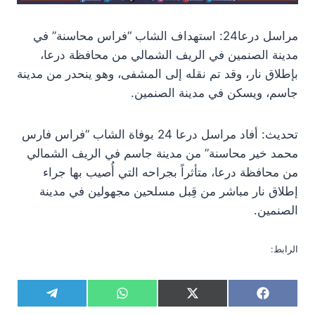
مراسل درعا24: استهداف الشاب “فراس محاسنة” في
مدينة الصنمين في الريف الشمالي من محافظة درعا،
بإطلاق نار، وقد تم نقله إلى المشفى، وهو ينحدر من مدينة
جاسم، ويسكن في مدينة الصنمين.
تحديث: أفاد مراسل درعا 24 بوفاة الشاب “فراس فارس
محمد خير محاسنة” من مدينة جاسم في الريف الشمالي
من محافظة درعا، متأثراً بجراحه التي أُصيب بها جراء
إطلاق نار مباشر من قِبل مسلحين مجهولين في مدينة
الصنمين.
الرابط:
S
S
S
S
T
W
X
F
h
h
h
h
e
h
(
a