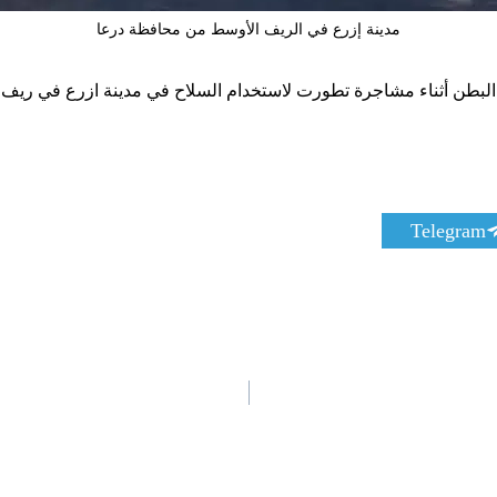
مدينة إزرع في الريف الأوسط من محافظة درعا
جمال المذيب، 20عاما”، بطلق ناري في البطن أثناء مشاجرة تطورت لاستخدام السلاح في م
S
Telegram
h
a
r
e
o
n