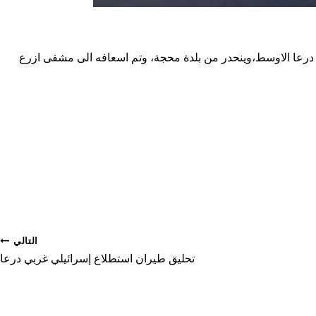
دينة ازرع في ريف درعا الاوسط،وينحدر من بلدة محجة، وتم اسعافه الى مشفى ازرع
التالي
تحليق طيران استطلاع إسرائيلي غربي درعا