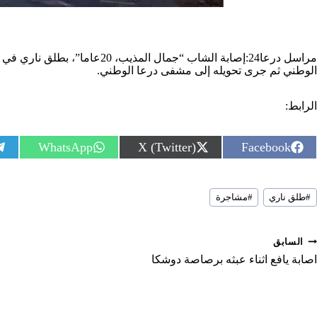
مراسل درعا24:إصابة الشاب “
الوطني ثم جرى تحويله إلى مشفى درعا الوطني.
الرابط:
S
S
S
WhatsApp
X (Twitter)
Facebook
h
h
h
a
a
a
r
r
r
سوم
e
e
e
#
طلق ناري
#
مشاجرة
لمقال:
o
o
o
n
n
n
صفّح
السابق
لمقالات
اصابة يافع اثناء عبثه برصاصة دوشكا